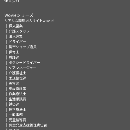
運営会社
Wovieシリーズ
リアルな職場求人サイトwovie!
個人営業
介護スタッフ
法人営業
ドライバー
携帯ショップ店員
保育士
看護師
タクシードライバー
ケアマネージャー
介護福祉士
柔道整復師
美容師
施設管理者
作業療法士
生活相談員
鍼灸師
理学療法士
一般事務
児童指導員
児童発達支援管理責任者