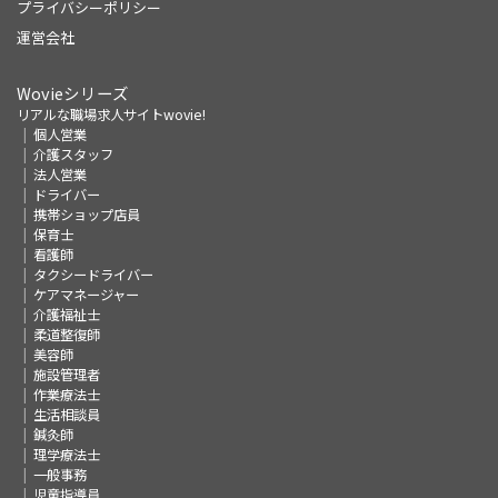
プライバシーポリシー
運営会社
Wovieシリーズ
リアルな職場求人サイトwovie!
個人営業
介護スタッフ
法人営業
ドライバー
携帯ショップ店員
保育士
看護師
タクシードライバー
ケアマネージャー
介護福祉士
柔道整復師
美容師
施設管理者
作業療法士
生活相談員
鍼灸師
理学療法士
一般事務
児童指導員