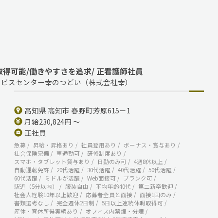
取得可能/働きやすさを追求/ 正看護師社員
ービスセンター幸のつどい（株式会社幸）
高知県 高知市 春野町芳原615－1
月給230,824円 ～
正社員
急募
昇給・昇格あり
社員登用あり
ボーナス・賞与あり
社会保険完備
車通勤可
研修制度あり
スマホ・タブレット貸与あり
日勤のみ可
4週8休以上
自動運転免許
20代活躍
30代活躍
40代活躍
50代活躍
60代活躍
ミドルが活躍
Web面接可
ブランク可
駅近（5分以内）
服装自由
平均年齢40代
第二新卒歓迎
社会人経験10年以上歓迎
応募者全員と面接
面接1回のみ
書類選考なし
完全週休2日制
5日以上連続休暇取得可
産休・育休所得実績あり
オフィス内禁煙・分煙