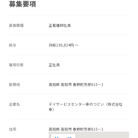
募集要項
募集職種
正看護師社員
給与
月給230,824円 ～
雇用形態
正社員
勤務地
高知県 高知市 春野町芳原615－1
企業名
デイサービスセンター幸のつどい（株式会社
幸）
住所
高知県 高知市 春野町芳原615－1