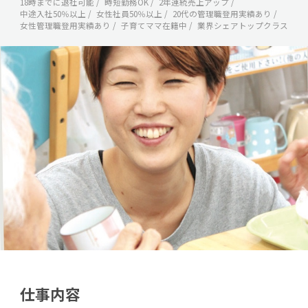
18時までに退社可能
時短勤務OK
2年連続売上アップ
中途入社50％以上
女性社員50％以上
20代の管理職登用実績あり
女性管理職登用実績あり
子育てママ在籍中
業界シェアトップクラス
仕事内容