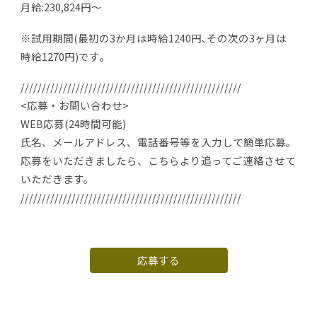
月給:230,824円～
※試用期間(最初の3か月は時給1240円､その次の3ヶ月は
時給1270円)です｡
////////////////////////////////////////////////////
<応募・お問い合わせ>
WEB応募(24時間可能)
氏名、メールアドレス、電話番号等を入力して簡単応募。
応募をいただきましたら、こちらより追ってご連絡させて
いただきます。
////////////////////////////////////////////////////
応募する