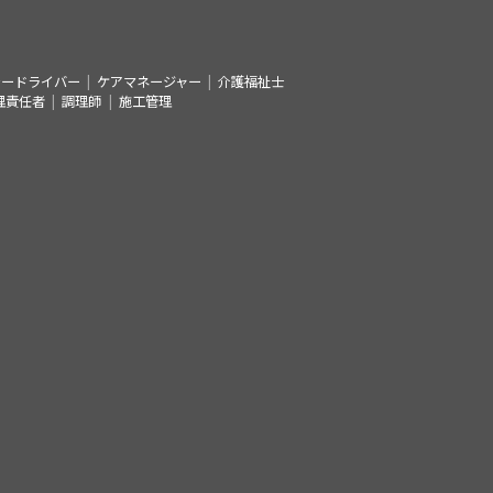
シードライバー
ケアマネージャー
介護福祉士
理責任者
調理師
施工管理