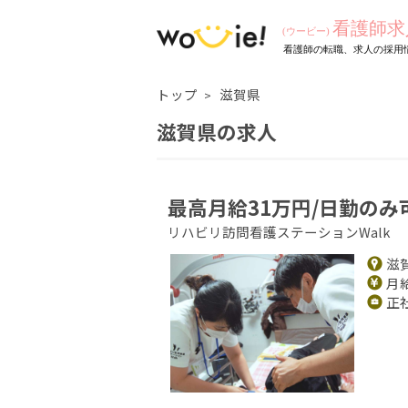
トップ
滋賀県
滋賀県の求人
最高月給31万円/日勤のみ
リハビリ訪問看護ステーションWalk
滋
月給
正