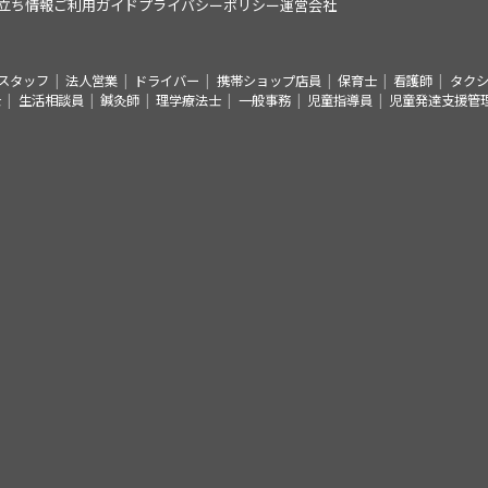
立ち情報
ご利用ガイド
プライバシーポリシー
運営会社
スタッフ
法人営業
ドライバー
携帯ショップ店員
保育士
看護師
タク
士
生活相談員
鍼灸師
理学療法士
一般事務
児童指導員
児童発達支援管