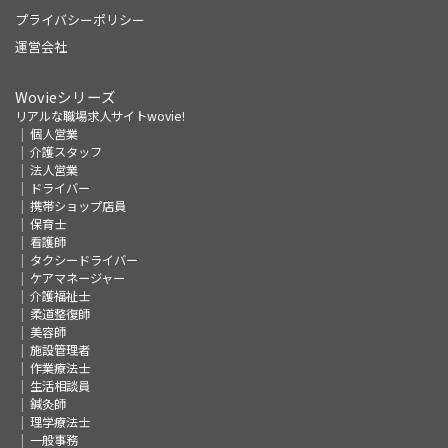
プライバシーポリシー
運営会社
Wovieシリーズ
リアルな職場求人サイトwovie!
個人営業
介護スタッフ
法人営業
ドライバー
携帯ショップ店員
保育士
看護師
タクシードライバー
ケアマネージャー
介護福祉士
柔道整復師
美容師
施設管理者
作業療法士
生活相談員
鍼灸師
理学療法士
一般事務