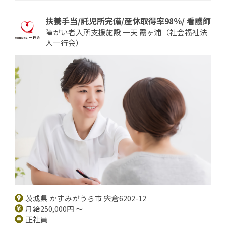
扶養手当/託児所完備/産休取得率98％/ 看護師
障がい者入所支援施設 一天 霞ヶ浦（社会福祉法
人一行会）
茨城県 かすみがうら市 宍倉6202-12
月給250,000円 ～
正社員