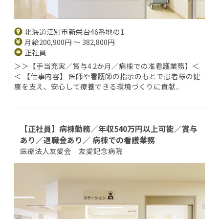
北海道江別市新栄台46番地の1
月給200,900円 ～ 382,800円
正社員
＞＞【手当充実／賞与4.2か月／病棟での准看護業務】＜
＜ 【仕事内容】 医師や看護師の指示のもとで患者様の健
康を支え、安心して療養できる環境づくりに貢献...
【正社員】病棟勤務／年収540万円以上可能／賞与
あり／退職金あり／ 病棟での看護業務
医療法人友愛会 友愛記念病院