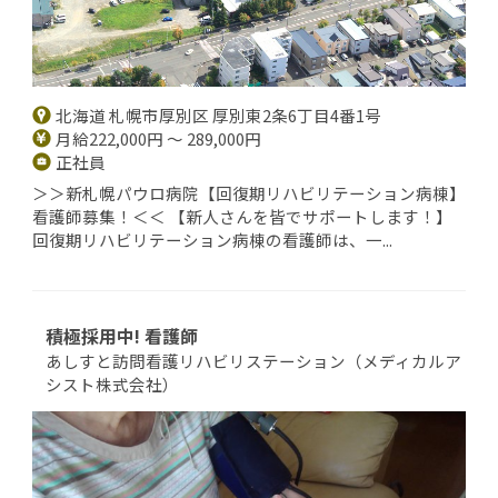
北海道 札幌市厚別区 厚別東2条6丁目4番1号
月給222,000円 ～ 289,000円
正社員
＞＞新札幌パウロ病院【回復期リハビリテーション病棟】
看護師募集！＜＜ 【新人さんを皆でサポートします！】
回復期リハビリテーション病棟の看護師は、一...
積極採用中! 看護師
あしすと訪問看護リハビリステーション（メディカルア
シスト株式会社）