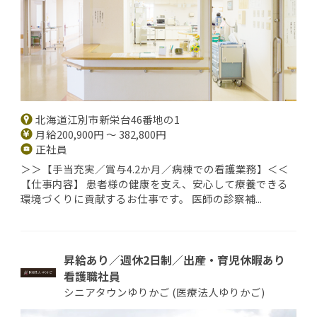
北海道江別市新栄台46番地の1
月給200,900円 ～ 382,800円
正社員
＞＞【手当充実／賞与4.2か月／病棟での看護業務】＜＜
【仕事内容】 患者様の健康を支え、安心して療養できる
環境づくりに貢献するお仕事です。 医師の診察補...
昇給あり／週休2日制／出産・育児休暇あり
看護職社員
シニアタウンゆりかご (医療法人ゆりかご)