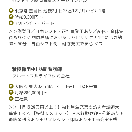
セントケア訪問看護ステーション池袋
東京都 豊島区 池袋2丁目35番12号井戸ビル1階
時給3,300円 ～
アルバイト・パート
＞＞副業可／自由シフト／正社員登用あり／産休・育休実
績あり＜＜ 訪問看護におけるリハビリケア！1件につき約
30～90分！自由シフト制！研修充実で安心 ＜ス...
積極採用中! 訪問看護師
フルートフルライフ株式会社
大阪府 東大阪市 水走3丁目6−1 1階B号室
月給280,000円 ～
正社員
＞＞【月収28万円以上！】福利厚生充実の訪問看護師大
募集！＜＜ 【特徴＆メリット】 ✦未経験歓迎✦昇給あり✦
退職金制度あり✦リフレッシュ休暇あり✦手当充実✦残...