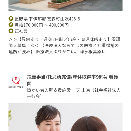
長野県 下伊那郡 高森町山吹435-5
月給170,000円 ～ 400,000円
正社員
＞＞【昇給あり／週休2日制／出産・育児休暇あり】看護
師大募集！＜＜ 【医療法人ならではの医療と介護福祉の
連携が強み】 医療法人ゆりかごは、駒ヶ根高原レ...
扶養手当/託児所完備/産休取得率98％/ 看護
師
障がい者入所支援施設 一天 土浦（社会福祉法人
一行会）