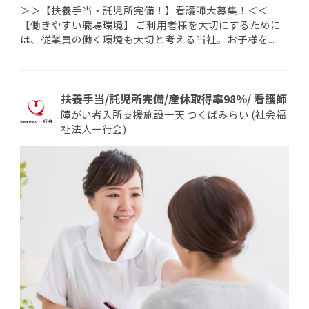
＞＞【扶養手当・託児所完備！】看護師大募集！＜＜
【働きやすい職場環境】 ご利用者様を大切にするために
は、従業員の働く環境も大切と考える当社。お子様を...
扶養手当/託児所完備/産休取得率98％/ 看護師
障がい者入所支援施設一天 つくばみらい (社会福
祉法人一行会)