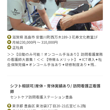
滋賀県 高島市 安曇川町西万木189-3 花寿文化教室1F
月給230,000円 ～ 310,000円
正社員
＞＞【日勤のみ可能！オンコール手当あり】訪問看護業務
の看護師大募集！＜＜ 【特徴＆メリット】 ✦ICT導入✦社
会保険完備✦オンコール手当あり✦研修制度あり✦残...
シフト相談可/産休・育休実績あり/ 訪問看護正看護
師
セントケア訪問看護ステーション豊島
東京都 豊島区 東池袋3丁目20-21広宣ビル2階