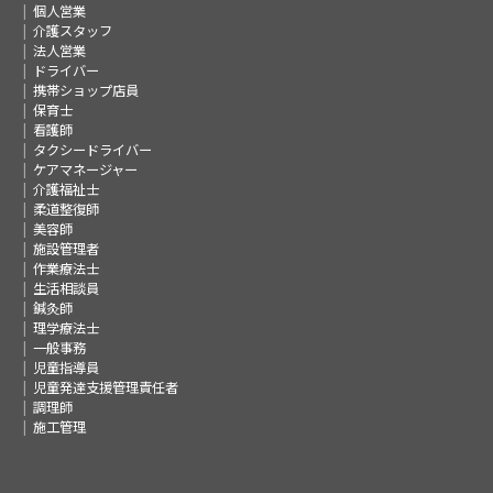
個人営業
介護スタッフ
法人営業
ドライバー
携帯ショップ店員
保育士
看護師
タクシードライバー
ケアマネージャー
介護福祉士
柔道整復師
美容師
施設管理者
作業療法士
生活相談員
鍼灸師
理学療法士
一般事務
児童指導員
児童発達支援管理責任者
調理師
施工管理