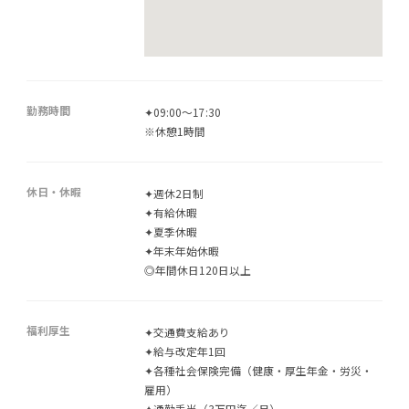
勤務時間
✦09:00～17:30
※休憩1時間
休日・休暇
✦週休2日制
✦有給休暇
✦夏季休暇
✦年末年始休暇
◎年間休日120日以上
福利厚生
✦交通費支給あり
✦給与改定年1回
✦各種社会保険完備（健康・厚生年金・労災・
雇用）
✦通勤手当（3万円迄／月）