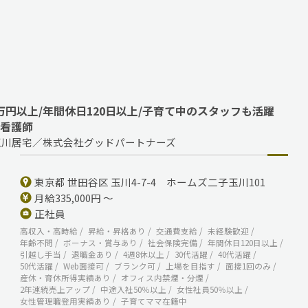
万円以上/年間休日120日以上/子育て中のスタッフも活躍
問看護師
玉川居宅／株式会社グッドパートナーズ
東京都 世田谷区 玉川4-7-4 ホームズ二子玉川101
月給335,000円 ～
正社員
高収入・高時給
昇給・昇格あり
交通費支給
未経験歓迎
年齢不問
ボーナス・賞与あり
社会保険完備
年間休日120日以上
引越し手当
退職金あり
4週8休以上
30代活躍
40代活躍
50代活躍
Web面接可
ブランク可
上場を目指す
面接1回のみ
産休・育休所得実績あり
オフィス内禁煙・分煙
2年連続売上アップ
中途入社50％以上
女性社員50％以上
女性管理職登用実績あり
子育てママ在籍中