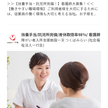
＞＞【扶養手当・託児所完備！】看護師大募集！＜＜
【働きやすい職場環境】 ご利用者様を大切にするために
は、従業員の働く環境も大切と考える当社。お子様を...
扶養手当/託児所完備/産休取得率98％/ 看護師
障がい者入所支援施設一天 つくばみらい (社会福
祉法人一行会)