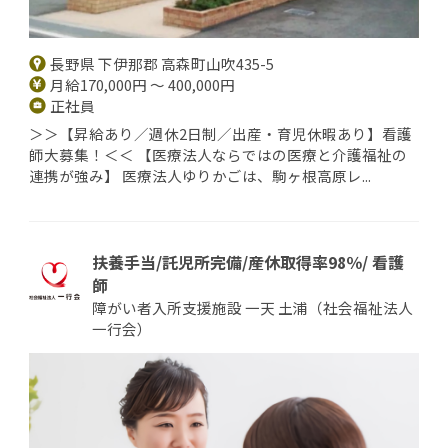
長野県 下伊那郡 高森町山吹435-5
月給170,000円 ～ 400,000円
正社員
＞＞【昇給あり／週休2日制／出産・育児休暇あり】看護
師大募集！＜＜ 【医療法人ならではの医療と介護福祉の
連携が強み】 医療法人ゆりかごは、駒ヶ根高原レ...
扶養手当/託児所完備/産休取得率98％/ 看護
師
障がい者入所支援施設 一天 土浦（社会福祉法人
一行会）