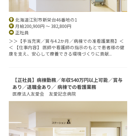
北海道江別市新栄台46番地の1
月給200,900円 ～ 382,800円
正社員
＞＞【手当充実／賞与4.2か月／病棟での准看護業務】＜
＜ 【仕事内容】 医師や看護師の指示のもとで患者様の健
康を支え、安心して療養できる環境づくりに貢献...
【正社員】病棟勤務／年収540万円以上可能／賞与
あり／退職金あり／ 病棟での看護業務
医療法人友愛会 友愛記念病院