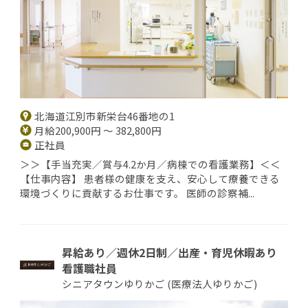
北海道江別市新栄台46番地の1
月給200,900円 ～ 382,800円
正社員
＞＞【手当充実／賞与4.2か月／病棟での看護業務】＜＜
【仕事内容】 患者様の健康を支え、安心して療養できる
環境づくりに貢献するお仕事です。 医師の診察補...
昇給あり／週休2日制／出産・育児休暇あり
看護職社員
シニアタウンゆりかご (医療法人ゆりかご)