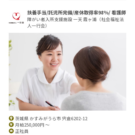
扶養手当/託児所完備/産休取得率98％/ 看護師
障がい者入所支援施設 一天 霞ヶ浦（社会福祉法
人一行会）
茨城県 かすみがうら市 宍倉6202-12
月給250,000円 ～
正社員