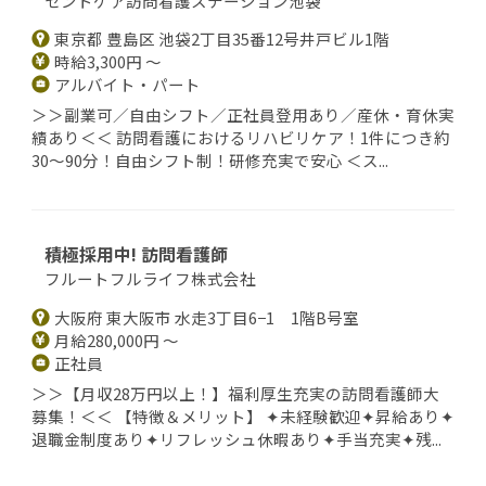
セントケア訪問看護ステーション池袋
東京都 豊島区 池袋2丁目35番12号井戸ビル1階
時給3,300円 ～
アルバイト・パート
＞＞副業可／自由シフト／正社員登用あり／産休・育休実
績あり＜＜ 訪問看護におけるリハビリケア！1件につき約
30～90分！自由シフト制！研修充実で安心 ＜ス...
積極採用中! 訪問看護師
フルートフルライフ株式会社
大阪府 東大阪市 水走3丁目6−1 1階B号室
月給280,000円 ～
正社員
＞＞【月収28万円以上！】福利厚生充実の訪問看護師大
募集！＜＜ 【特徴＆メリット】 ✦未経験歓迎✦昇給あり✦
退職金制度あり✦リフレッシュ休暇あり✦手当充実✦残...