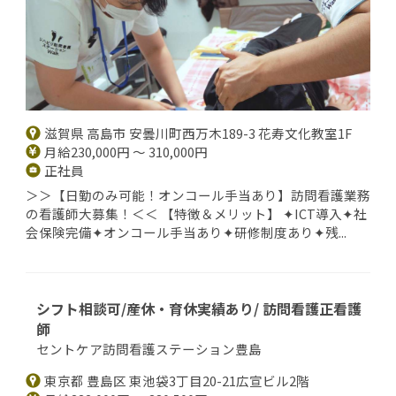
滋賀県 高島市 安曇川町西万木189-3 花寿文化教室1F
月給230,000円 ～ 310,000円
正社員
＞＞【日勤のみ可能！オンコール手当あり】訪問看護業務
の看護師大募集！＜＜ 【特徴＆メリット】 ✦ICT導入✦社
会保険完備✦オンコール手当あり✦研修制度あり✦残...
シフト相談可/産休・育休実績あり/ 訪問看護正看護
師
セントケア訪問看護ステーション豊島
東京都 豊島区 東池袋3丁目20-21広宣ビル2階