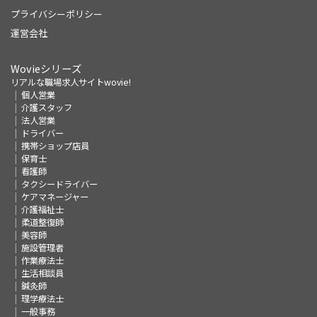
プライバシーポリシー
運営会社
Wovieシリーズ
リアルな職場求人サイトwovie!
個人営業
介護スタッフ
法人営業
ドライバー
携帯ショップ店員
保育士
看護師
タクシードライバー
ケアマネージャー
介護福祉士
柔道整復師
美容師
施設管理者
作業療法士
生活相談員
鍼灸師
理学療法士
一般事務