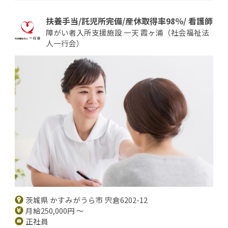
扶養手当/託児所完備/産休取得率98％/ 看護師
障がい者入所支援施設 一天 霞ヶ浦（社会福祉法
人一行会）
茨城県 かすみがうら市 宍倉6202-12
月給250,000円 ～
正社員