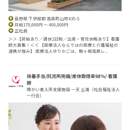
長野県 下伊那郡 高森町山吹435-5
月給170,000円 ～ 400,000円
正社員
＞＞【昇給あり／週休2日制／出産・育児休暇あり】看護
師大募集！＜＜ 【医療法人ならではの医療と介護福祉の
連携が強み】 医療法人ゆりかごは、駒ヶ根高原レ...
扶養手当/託児所完備/産休取得率98％/ 看護
師
障がい者入所支援施設 一天 土浦（社会福祉法人
一行会）