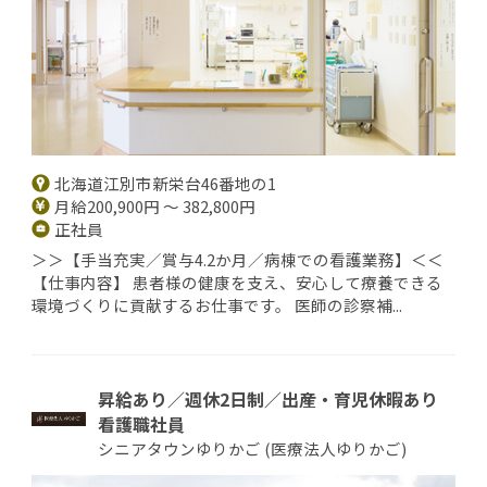
北海道江別市新栄台46番地の1
月給200,900円 ～ 382,800円
正社員
＞＞【手当充実／賞与4.2か月／病棟での看護業務】＜＜
【仕事内容】 患者様の健康を支え、安心して療養できる
環境づくりに貢献するお仕事です。 医師の診察補...
昇給あり／週休2日制／出産・育児休暇あり
看護職社員
シニアタウンゆりかご (医療法人ゆりかご)