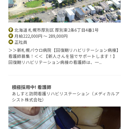
北海道 札幌市厚別区 厚別東2条6丁目4番1号
月給222,000円 ～ 289,000円
正社員
＞＞新札幌パウロ病院【回復期リハビリテーション病棟】
看護師募集！＜＜ 【新人さんを皆でサポートします！】
回復期リハビリテーション病棟の看護師は、一...
積極採用中! 看護師
あしすと訪問看護リハビリステーション（メディカルア
シスト株式会社）