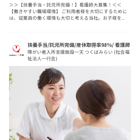
＞＞【扶養手当・託児所完備！】看護師大募集！＜＜
【働きやすい職場環境】 ご利用者様を大切にするために
は、従業員の働く環境も大切と考える当社。お子様を...
扶養手当/託児所完備/産休取得率98％/ 看護師
障がい者入所支援施設一天 つくばみらい (社会福
祉法人一行会)