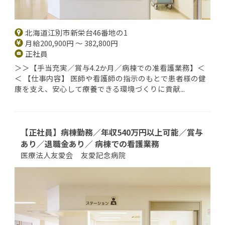
北海道江別市新栄台46番地の1
月給200,900円 ～ 382,800円
正社員
＞＞【手当充実／賞与4.2か月／病棟での准看護業務】＜
＜ 【仕事内容】 医師や看護師の指示のもとで患者様の健
康を支え、安心して療養できる環境づくりに貢献...
【正社員】病棟勤務／年収540万円以上可能／賞与
あり／退職金あり／ 病棟での看護業務
医療法人友愛会 友愛記念病院