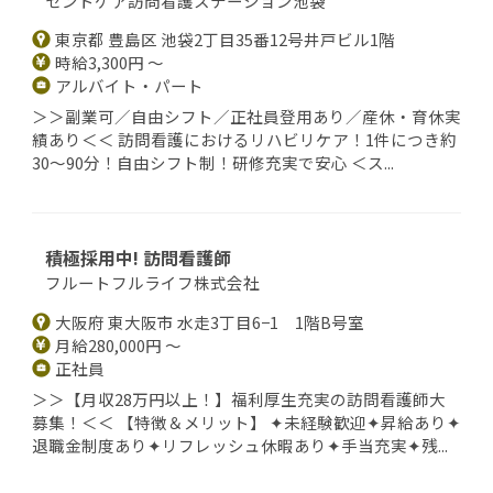
セントケア訪問看護ステーション池袋
東京都 豊島区 池袋2丁目35番12号井戸ビル1階
時給3,300円 ～
アルバイト・パート
＞＞副業可／自由シフト／正社員登用あり／産休・育休実
績あり＜＜ 訪問看護におけるリハビリケア！1件につき約
30～90分！自由シフト制！研修充実で安心 ＜ス...
積極採用中! 訪問看護師
フルートフルライフ株式会社
大阪府 東大阪市 水走3丁目6−1 1階B号室
月給280,000円 ～
正社員
＞＞【月収28万円以上！】福利厚生充実の訪問看護師大
募集！＜＜ 【特徴＆メリット】 ✦未経験歓迎✦昇給あり✦
退職金制度あり✦リフレッシュ休暇あり✦手当充実✦残...