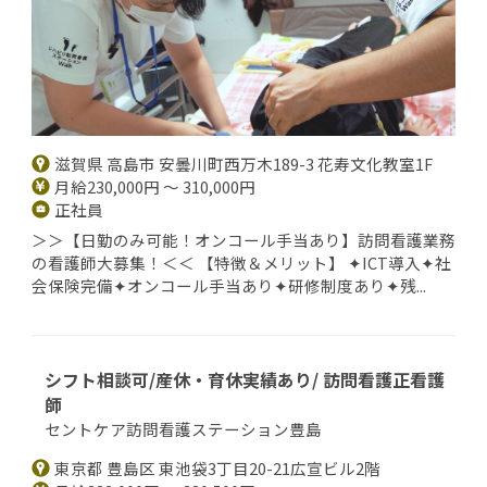
滋賀県 高島市 安曇川町西万木189-3 花寿文化教室1F
月給230,000円 ～ 310,000円
正社員
＞＞【日勤のみ可能！オンコール手当あり】訪問看護業務
の看護師大募集！＜＜ 【特徴＆メリット】 ✦ICT導入✦社
会保険完備✦オンコール手当あり✦研修制度あり✦残...
シフト相談可/産休・育休実績あり/ 訪問看護正看護
師
セントケア訪問看護ステーション豊島
東京都 豊島区 東池袋3丁目20-21広宣ビル2階