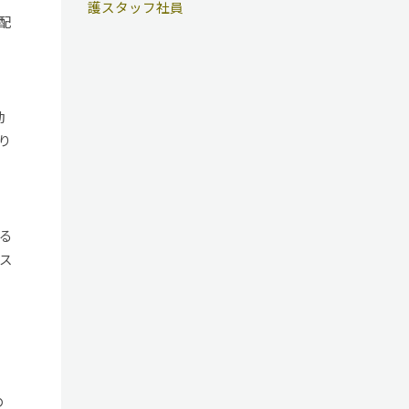
護スタッフ社員
配
勤
り
る
ス
の