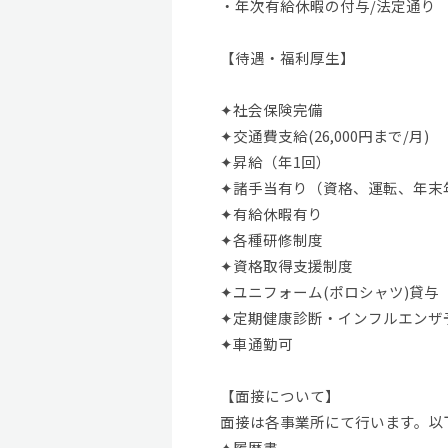
・年次有給休暇の付与/法定通り
【待遇・福利厚生】
✦社会保険完備
✦交通費支給(26,000円まで/月)
✦昇給（年1回）
✦諸手当有り（資格、運転、年末
✦有給休暇有り
✦各種研修制度
✦資格取得支援制度
✦ユニフォーム(ポロシャツ)貸与
✦定期健康診断・インフルエンザ
✦車通勤可
【面接について】
面接は各事業所にて行います。以
✦履歴書