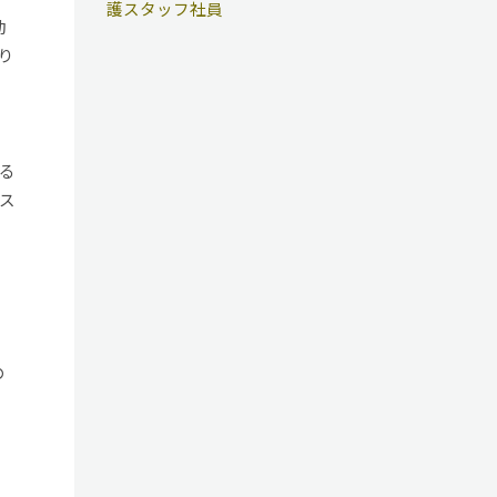
護スタッフ社員
勤
り
る
ス
の