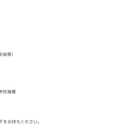
年始等）
予防接種
下をお持ちください。