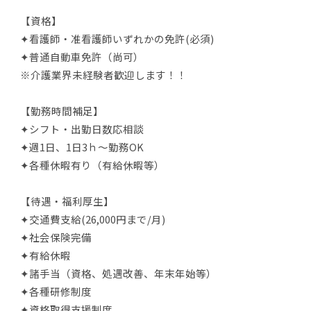
【資格】
✦看護師・准看護師いずれかの免許(必須)
✦普通自動車免許（尚可）
※介護業界未経験者歓迎します！！
【勤務時間補足】
✦シフト・出勤日数応相談
✦週1日、1日3ｈ～勤務OK
✦各種休暇有り（有給休暇等）
【待遇・福利厚生】
✦交通費支給(26,000円まで/月)
✦社会保険完備
✦有給休暇
✦諸手当（資格、処遇改善、年末年始等）
✦各種研修制度
✦資格取得支援制度