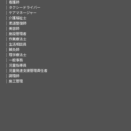
看護師
タクシードライバー
ケアマネージャー
介護福祉士
柔道整復師
美容師
施設管理者
作業療法士
生活相談員
鍼灸師
理学療法士
一般事務
児童指導員
児童発達支援管理責任者
調理師
施工管理